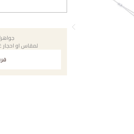
جواهرك
لمقاس او احجار غي
فري