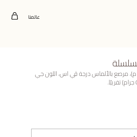
عالمنا
بسلسلة
بيض عيار 18 (3.127 جرام)، مرصع بالألماس درجة ڤي اس، اللون جي