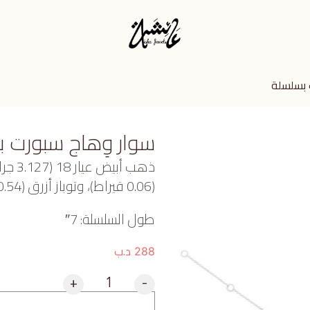
 بسلسلة
سوار وِهاج سبورت 
ذهب أ
(0.06 قيراط)، وتوباز أزرق (0.54 جرام) تقريبًا.
طول السلسلة: 7″
د.ب
288
+
-