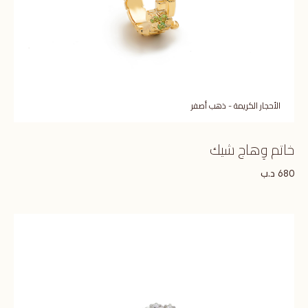
الأحجار الكريمة - ذهب أصفر
خاتم وِهاج شيك
د.ب
680