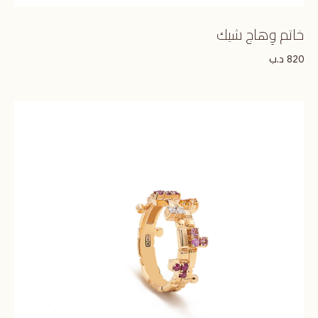
خاتم وِهاج شيك
د.ب
820