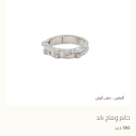
ألماس - ذهب أبيض
خاتم وِهاج باند
د.ب
580