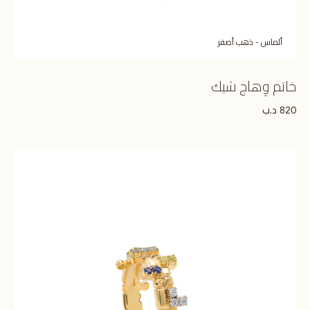
ألماس - ذهب أصفر
خاتم وِهاج شيك
د.ب
820