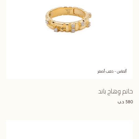
ألماس - ذهب أصفر
خاتم وِهاج باند
د.ب
580