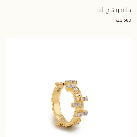
خاتم وِهاج باند
د.ب
580