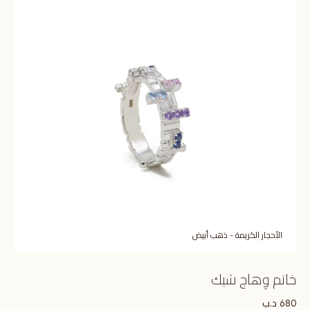
الأحجار الكريمة - ذهب أبيض
خاتم وِهاج شيك
د.ب
680