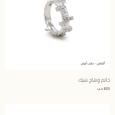
ألماس - ذهب أبيض
خاتم وِهاج شيك
د.ب
820