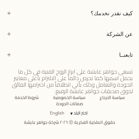
كيف نقدر نخدمك؟
عن الشركة
تابعنــا
تسعى جواهر عايشة على ابراز الروح الفنية في كل ما
يحمل اسمها كما تحرص دائماً على الالتزام بأعلى معايير
الجودة والتعامل وذلك يأتي انطلاقاً من احترامها الفائق
لذوق صديقات جواهر عايشة الرفيع.
سياسة الارجاع
سياسة الخصوصية
شروط الخدمة
ضمانات الجودة
اختر البلد
▼
English
حقوق الملكية الفكرية ⓒ ٢٠٢٦ شركة جواهر عايشة