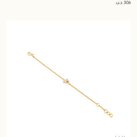
د.ب
306