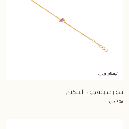
تورمالين وردي
سوار حديقة جوى السكني
د.ب
306