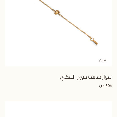
سترين
سوار حديقة جوى السكني
د.ب
306