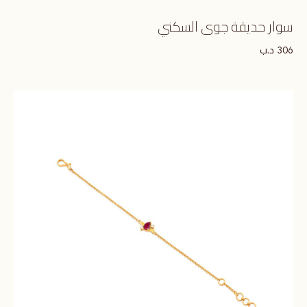
سوار حديقة جوى السكني
د.ب
306