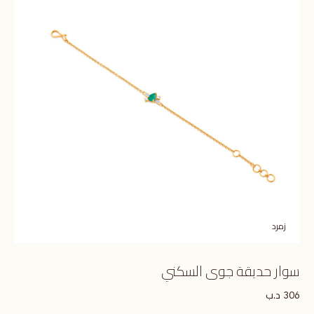
زمرد
سوار حديقة جوى السكني
د.ب
306