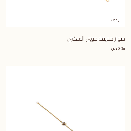
ياقوت
سوار حديقة جوى السكني
د.ب
306