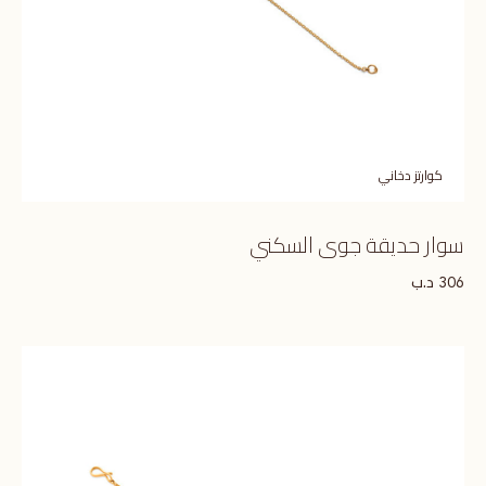
كوارتز دخاني
سوار حديقة جوى السكني
د.ب
306