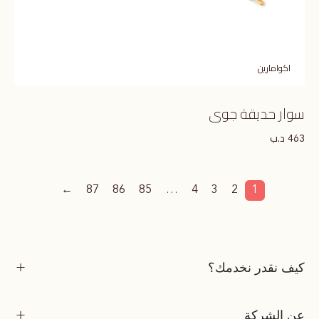
اكوامارين
سوار حديقة جوى
د.ب
463
←
87
86
85
…
4
3
2
1
كيف نقدر نخدمك؟
عن الشركة