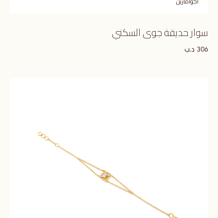
اكوامارين
سوار حديقة جوى السكني
د.ب
306