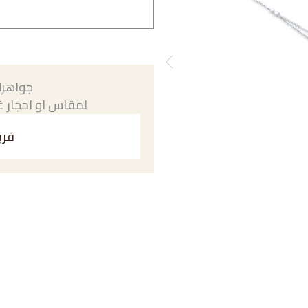
جواهرك
لمقاس او احجار غي
فري