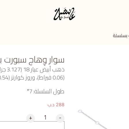
 بسلسلة
سوار وِهاج سبورت 
ذهب أ
(0.06 قيراط)، وروز كوارتز (0.54 جرام) تقريبًا.
طول السلسلة: 7″
د.ب
288
+
-