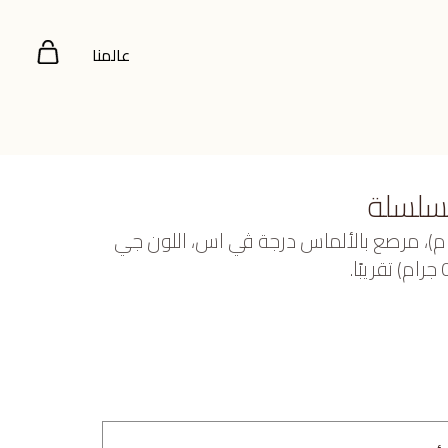
عالمنا
بسلسلة
بيض عيار 18 (3.127 جرام)، مرصع بالألماس درجة ڤي اس، اللون جي