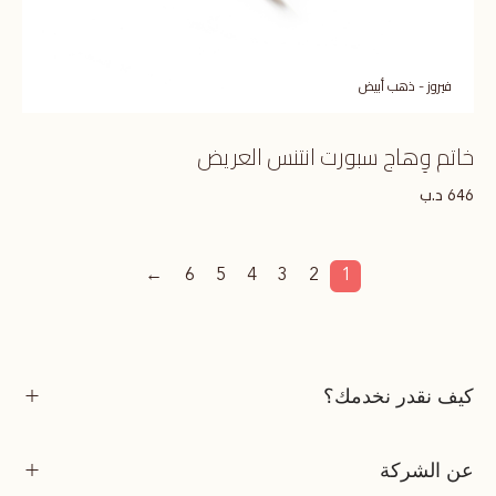
فيروز - ذهب أبيض
خاتم وِهاج سبورت انتنس العريض
د.ب
646
←
6
5
4
3
2
1
كيف نقدر نخدمك؟
عن الشركة