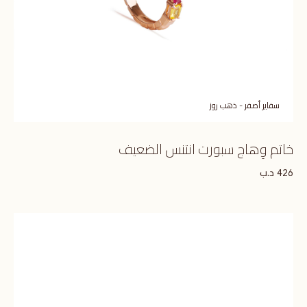
سفاير أصفر - ذهب روز
خاتم وِهاج سبورت انتنس الضعيف
د.ب
426