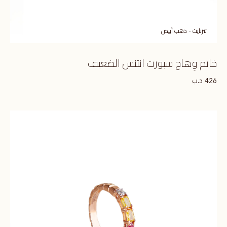
تنزنايت - ذهب أبيض
خاتم وِهاج سبورت انتنس الضعيف
د.ب
426