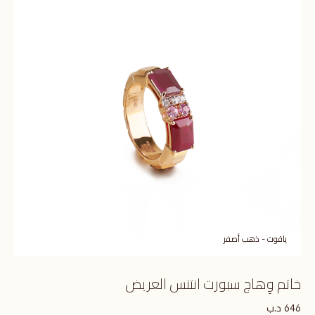
ياقوت - ذهب أصفر
خاتم وِهاج سبورت انتنس العريض
د.ب
646