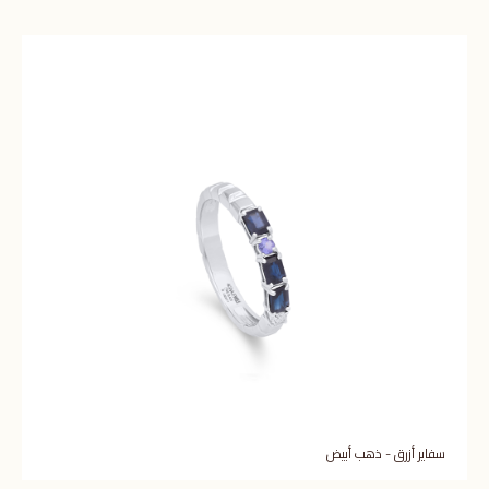
سفاير أزرق - ذهب أبيض