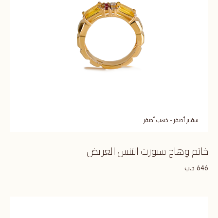
سفاير أصفر - ذهب أصفر
خاتم وِهاج سبورت انتنس العريض
د.ب
646