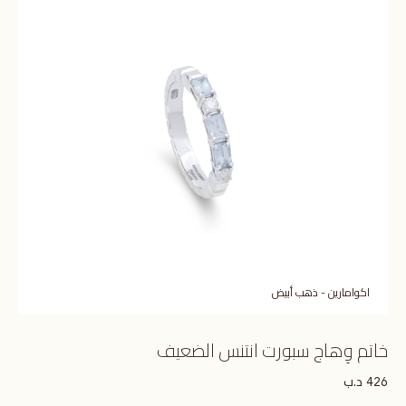
اكوامارين - ذهب أبيض
خاتم وِهاج سبورت انتنس الضعيف
د.ب
426