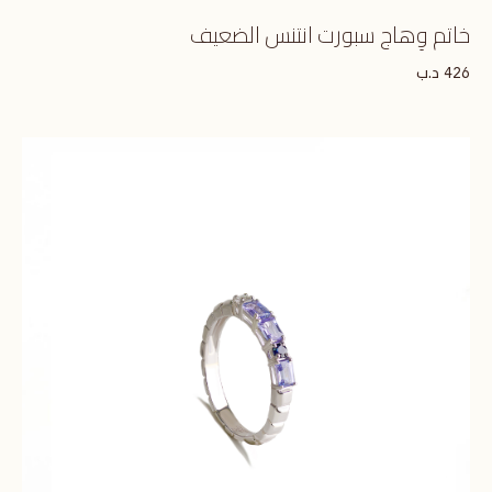
خاتم وِهاج سبورت انتنس الضعيف
د.ب
426