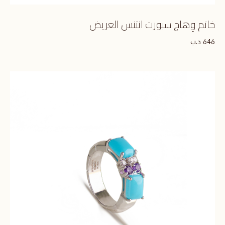
خاتم وِهاج سبورت انتنس العريض
د.ب
646