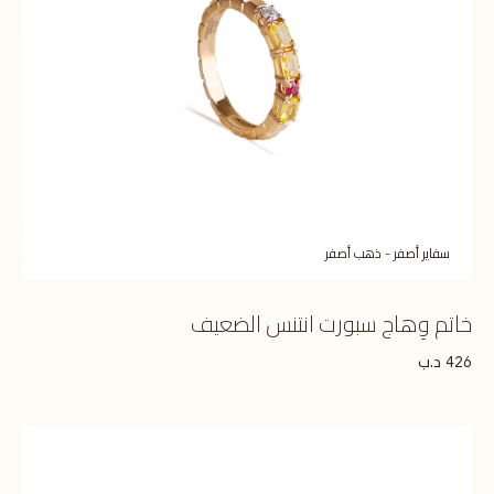
سفاير أصفر - ذهب أصفر
خاتم وِهاج سبورت انتنس الضعيف
د.ب
426