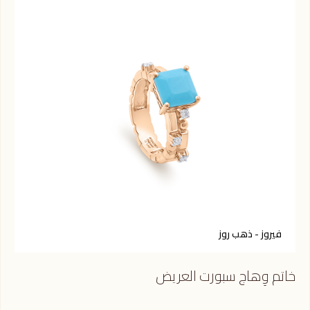
فيروز - ذهب روز
ج
خاتم وِهاج سبورت العريض
خات