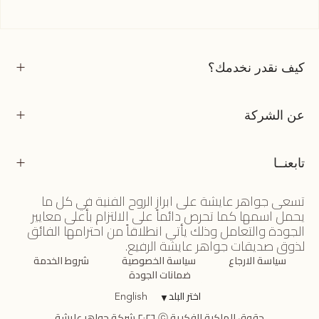
كيف نقدر نخدمك؟
عن الشركة
تابعنــا
تسعى جواهر عايشة على ابراز الروح الفنية في كل ما
يحمل اسمها كما تحرص دائماً على الالتزام بأعلى معايير
الجودة والتعامل وذلك يأتي انطلاقاً من احترامها الفائق
لذوق صديقات جواهر عايشة الرفيع.
سياسة الارجاع
سياسة الخصوصية
شروط الخدمة
ضمانات الجودة
اختر البلد
▼
English
حقوق الملكية الفكرية ⓒ ٢٠٢٦ شركة جواهر عايشة