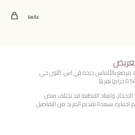
عالمنا
لعريض
عيار 18 (5.485 جرام)، مرصع بالألماس درجة ڤي اس، اللون جي
 الاحجار، وابعاد القطعة قد تختلف بعض
ختياره. يسعدنا تقديم المزيد من التفاصيل