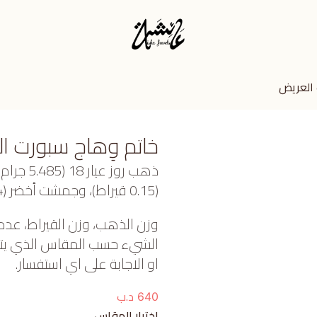
 العريض
خاتم وِهاج سبورت ا
ذهب روز 
(0.15 قيراط)، وجمشت أخضر (0.54 جرام) تقريبًا.
وزن الذهب، وزن القيراط، عدد
الشيء حسب المقاس الذي يتم ا
او الاجابة على اي استفسار.
د.ب
640
اختيار المقاس