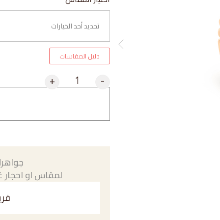
دليل المقاسات
+
-
جواهرك
لمقاس او احجار غي
فري