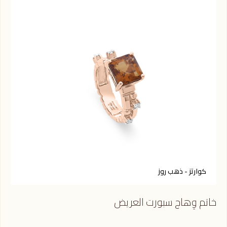
كوارتز - ذهب روز
ك
خاتم وِهاج سبورت العريض
خات