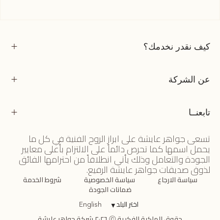
كيف نقدر نخدمك؟
عن الشركة
تابعنــا
تسعى جواهر عايشة على ابراز الروح الفنية في كل ما
يحمل اسمها كما تحرص دائماً على الالتزام بأعلى معايير
الجودة والتعامل وذلك يأتي انطلاقاً من احترامها الفائق
لذوق صديقات جواهر عايشة الرفيع.
سياسة الارجاع
سياسة الخصوصية
شروط الخدمة
ضمانات الجودة
اختر البلد
▼
English
حقوق الملكية الفكرية ⓒ ٢٠٢٦ شركة جواهر عايشة