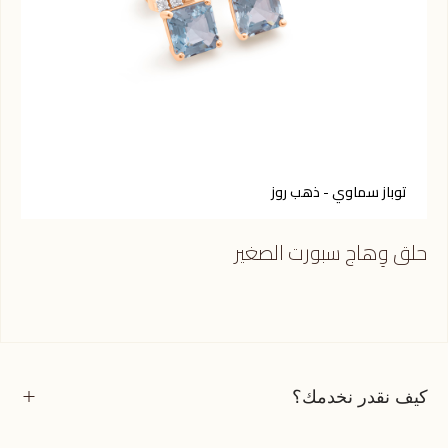
توباز سماوي - ذهب روز
ك
حلق وِهاج سبورت الصغير
حلق
كيف نقدر نخدمك؟