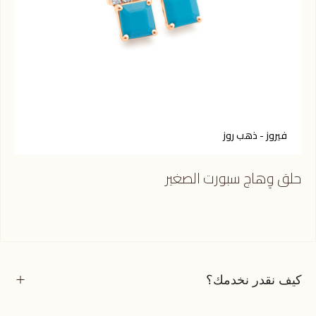
فيروز - ذهب روز
ت
حلق وِهاج سبورت الصغير
حلق
كيف نقدر نخدمك؟