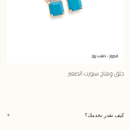
فيروز - ذهب روز
ت
حلق وِهاج سبورت الصغير
حلق
كيف نقدر نخدمك؟