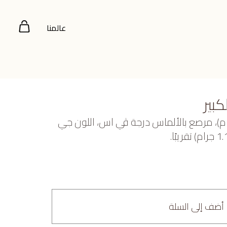
عالمنا
بير
بيض عيار 18 (5.572 جرام)، مرصع بالألماس درجة ڤي اس، اللون جي
أضف إلى السلة