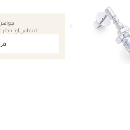
جواهرك
لمقاس او احجار غي
فري