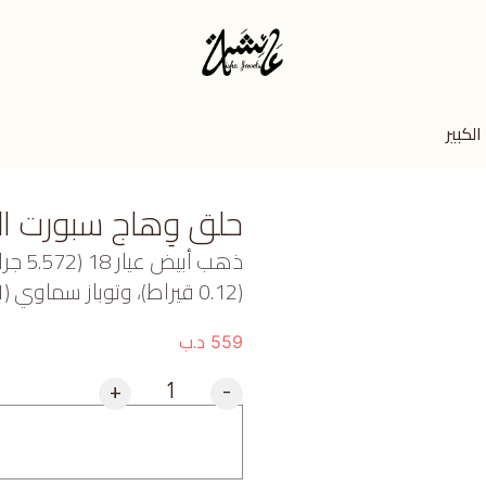
لكبير
حلق وِهاج سبورت الك
ذهب أ
(0.12 قيراط)، وتوباز سماوي (1.1 جرام) تقريبًا.
د.ب
559
+
-