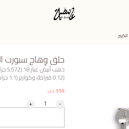
لكبير
حلق وِهاج سبورت الك
ذهب أ
(0.12 قيراط)، وكوارتز (1.1 جرام) تقريبًا.
د.ب
559
+
-