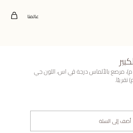
عالمنا
بير
بيض عيار 18 (5.572 جرام)، مرصع بالألماس درجة ڤي اس، اللون جي
أضف إلى السلة