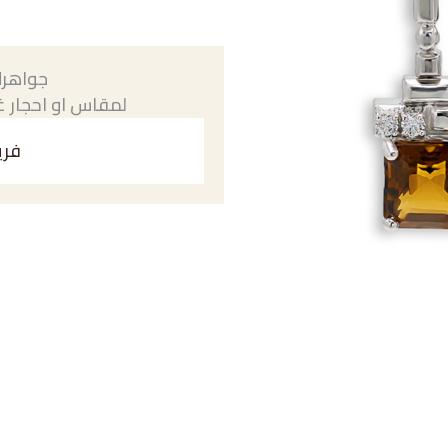
جواهرك
لمقاس او احجار غي
فري