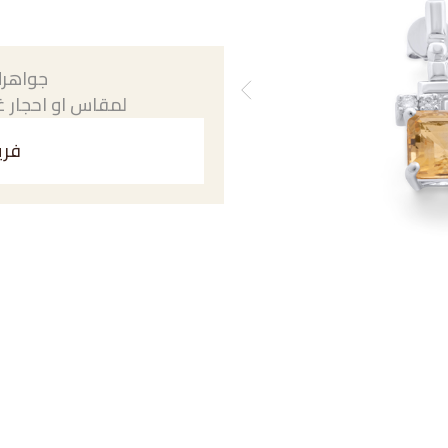
جواهرك
لمقاس او احجار غي
فري