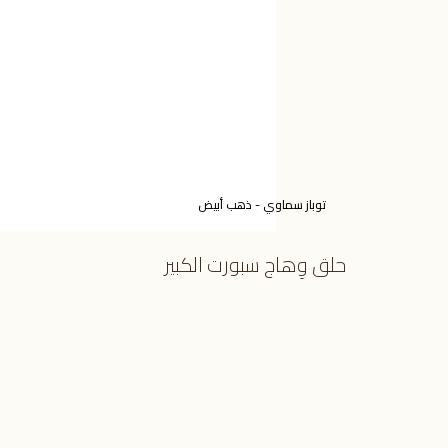
توباز سماوي - ذهب أبيض
حلق وِهاج سبورت الكبير