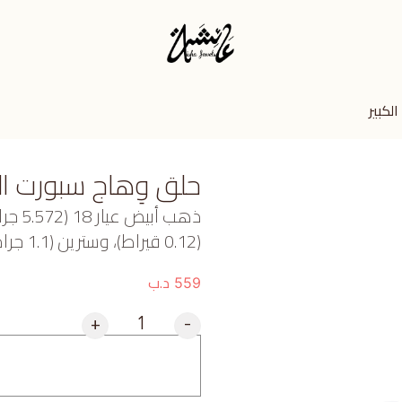
لكبير
حلق وِهاج سبورت الك
ذهب أ
(0.12 قيراط)، وسترين (1.1 جرام) تقريبًا.
د.ب
559
+
-