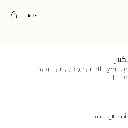
عالمنا
بير
بيض عيار 18 (5.572 جرام)، مرصع بالألماس درجة ڤي اس، اللون جي
أضف إلى السلة