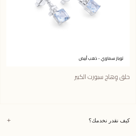
توباز سماوي - ذهب أبيض
ر
حلق وِهاج سبورت الكبير
حلق
كيف نقدر نخدمك؟