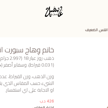
 انتنس الضعيف
خاتم وِهاج سبورت ا
ذهب روز 
(0.031 قيراط)، وسفاير أصفر (0.124 جرام) تقريبًا.
وزن الذهب، وزن القيراط، عدد
الشيء حسب المقاس الذي يتم ا
او الاجابة على اي استفسار.
د.ب
426
اختيار المقاس