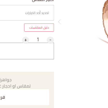
دليل المقاسات
+
-
جواهرك
لمقاس او احجار غي
فري