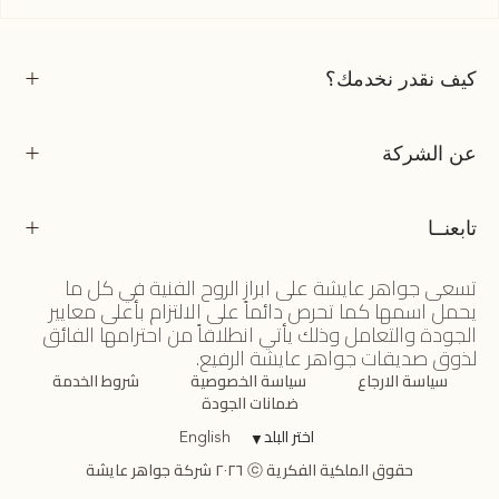
كيف نقدر نخدمك؟
عن الشركة
تابعنــا
تسعى جواهر عايشة على ابراز الروح الفنية في كل ما
يحمل اسمها كما تحرص دائماً على الالتزام بأعلى معايير
الجودة والتعامل وذلك يأتي انطلاقاً من احترامها الفائق
لذوق صديقات جواهر عايشة الرفيع.
سياسة الارجاع
سياسة الخصوصية
شروط الخدمة
ضمانات الجودة
اختر البلد
▼
English
حقوق الملكية الفكرية ⓒ ٢٠٢٦ شركة جواهر عايشة