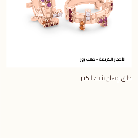
الأحجار الكريمة - ذهب روز
أ
حلق وِهاج شيك الكبير
حلق