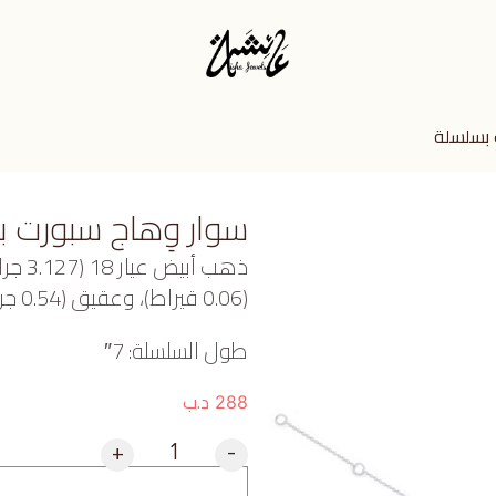
 بسلسلة
سوار وِهاج سبورت 
ذهب أ
(0.06 قيراط)، وعقيق (0.54 جرام) تقريبًا.
طول السلسلة: 7″
د.ب
288
+
-