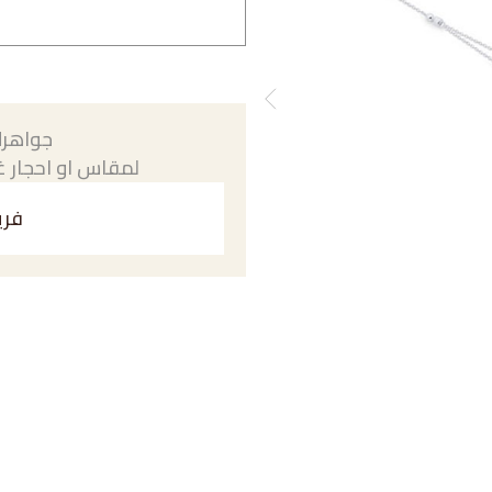
جواهرك
لمقاس او احجار غي
فري