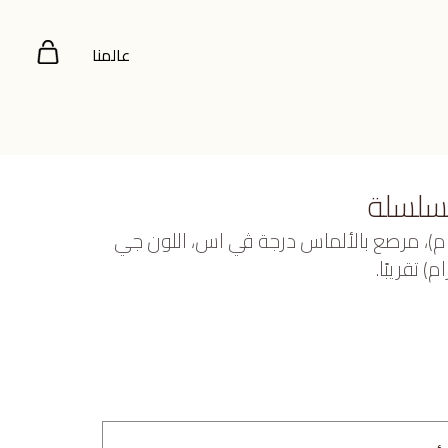
عالمنا
بسلسلة
بيض عيار 18 (3.127 جرام)، مرصع بالألماس درجة ڤي اس، اللون جي