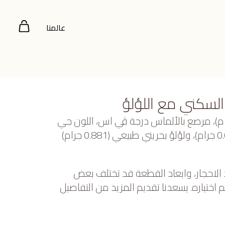
عالمنا
السكني مع اللؤلؤ
صفر عيار 22 (8.275 جرام)، مرصع بالألماس درجة ڤي اس، اللون جي
(0.07 قيراط)، سفاير أزرق (0.083 جرام)، ولؤلؤ بحريني طبيعي (0.881 جرام)
 الاحجار، وابعاد القطعة قد تختلف بعض
ختياره. يسعدنا تقديم المزيد من التفاصيل