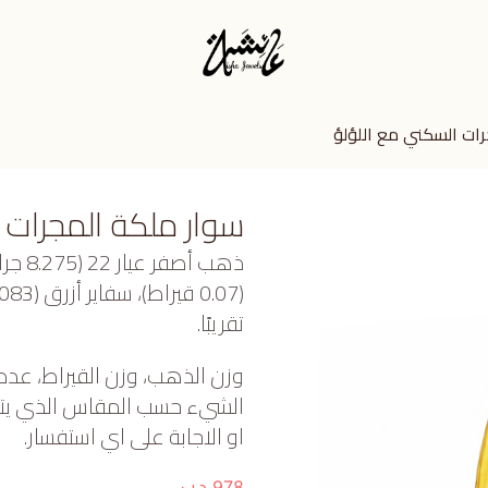
ات السكني مع اللؤلؤ
سوار ملكة المجرات 
ذهب أ
تقريبًا.
وزن الذهب، وزن القيراط، عدد
الشيء حسب المقاس الذي يتم ا
او الاجابة على اي استفسار.
د.ب
978