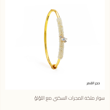
حجر القمر
ح
سوار ملكة المجرات السكني مع اللؤلؤ
سوا