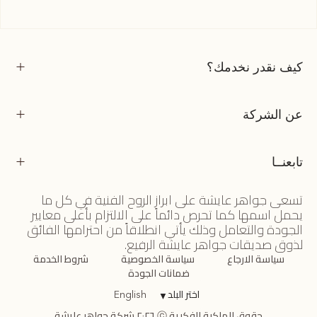
كيف نقدر نخدمك؟
عن الشركة
تابعنــا
تسعى جواهر عايشة على ابراز الروح الفنية في كل ما
يحمل اسمها كما تحرص دائماً على الالتزام بأعلى معايير
الجودة والتعامل وذلك يأتي انطلاقاً من احترامها الفائق
لذوق صديقات جواهر عايشة الرفيع.
سياسة الارجاع
سياسة الخصوصية
شروط الخدمة
ضمانات الجودة
اختر البلد
▼
English
حقوق الملكية الفكرية ⓒ ٢٠٢٦ شركة جواهر عايشة