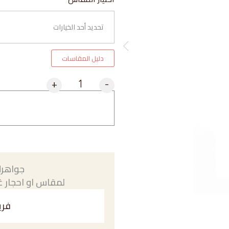
دليل المقاسات
+
-
جواهرك
لمقاس او احجار غي
فري