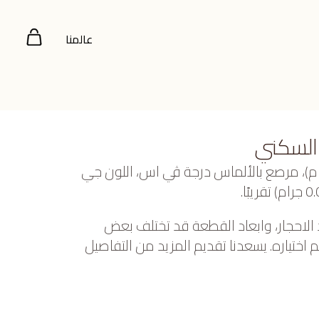
عالمنا
السكني
صفر عيار 22 (8.303 جرام)، مرصع بالألماس درجة ڤي اس، اللون جي
 الاحجار، وابعاد القطعة قد تختلف بعض
ختياره. يسعدنا تقديم المزيد من التفاصيل