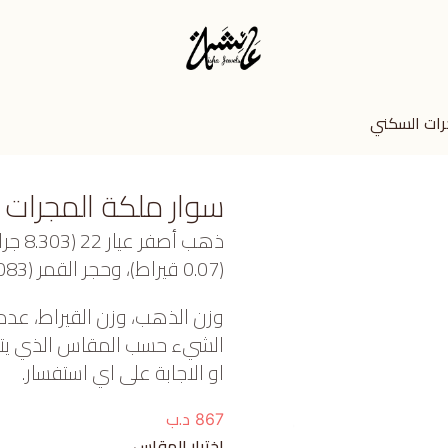
رات السكني
سوار ملكة المجرات 
ذهب أ
(0.07 قيراط)، وحجر القمر (0.083 جرام) تقريبًا.
وزن الذهب، وزن القيراط، عدد
الشيء حسب المقاس الذي يتم ا
او الاجابة على اي استفسار.
د.ب
867
اختيار المقاس