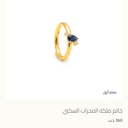
سفاير أزرق
خاتم ملكة المجرات السكني
د.ب
360