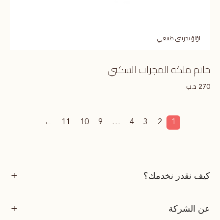
لؤلؤ بحريني طبيعي
خاتم ملكة المجرات السكني
د.ب
270
←
11
10
9
…
4
3
2
1
كيف نقدر نخدمك؟
عن الشركة