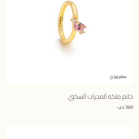
سفاير وردي
خاتم ملكة المجرات السكني
د.ب
360