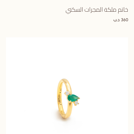
خاتم ملكة المجرات السكني
د.ب
360