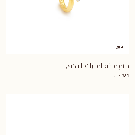
فيروز
خاتم ملكة المجرات السكني
د.ب
360