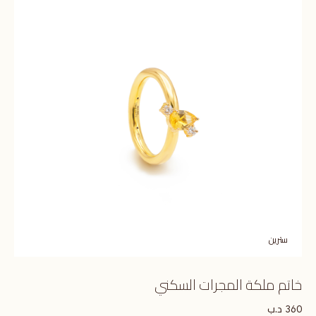
سترين
خاتم ملكة المجرات السكني
د.ب
360