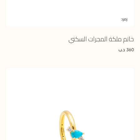
زمرد
خاتم ملكة المجرات السكني
د.ب
360