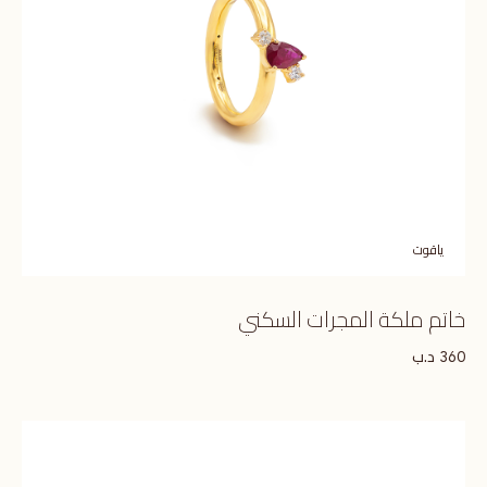
ياقوت
خاتم ملكة المجرات السكني
د.ب
360