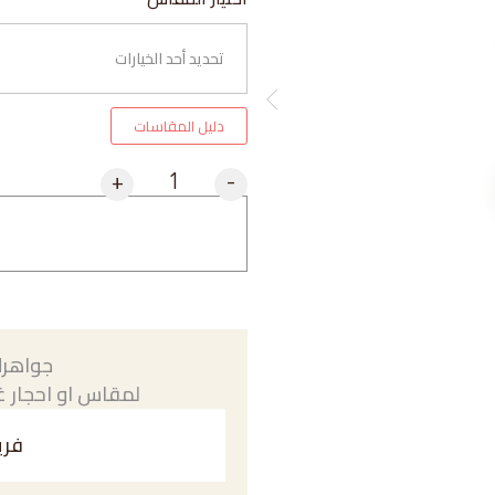
دليل المقاسات
+
-
جواهرك
لمقاس او احجار غي
فري