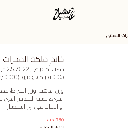
رات السكني
خاتم ملكة المجرات 
ذهب أ
(0.06 قيراط)، وفيروز (0.083 جرام) تقريبًا.
وزن الذهب، وزن القيراط، عدد
الشيء حسب المقاس الذي يتم ا
او الاجابة على اي استفسار.
د.ب
360
اختيار المقاس