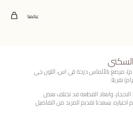
عالمنا
السكني
صفر عيار 22 (2.559 جرام)، مرصع بالألماس درجة ڤي اس، اللون جي
 الاحجار، وابعاد القطعة قد تختلف بعض
ختياره. يسعدنا تقديم المزيد من التفاصيل