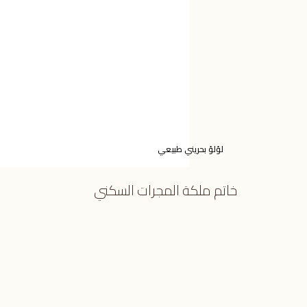
لؤلؤ بحريني طبيعي
خاتم ملكة المجرات السكني