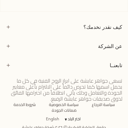
كيف نقدر نخدمك؟
عن الشركة
تابعنــا
تسعى جواهر عايشة على ابراز الروح الفنية في كل ما
يحمل اسمها كما تحرص دائماً على الالتزام بأعلى معايير
الجودة والتعامل وذلك يأتي انطلاقاً من احترامها الفائق
لذوق صديقات جواهر عايشة الرفيع.
سياسة الارجاع
سياسة الخصوصية
شروط الخدمة
ضمانات الجودة
اختر البلد
▼
English
حقوق الملكية الفكرية ⓒ ٢٠٢٦ شركة جواهر عايشة