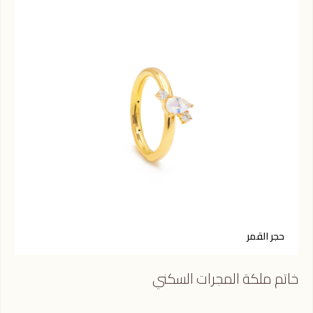
حجر القمر
س
خاتم ملكة المجرات السكني
خات