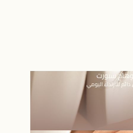
ِهاج سبورت
دائم للارتداء اليومي