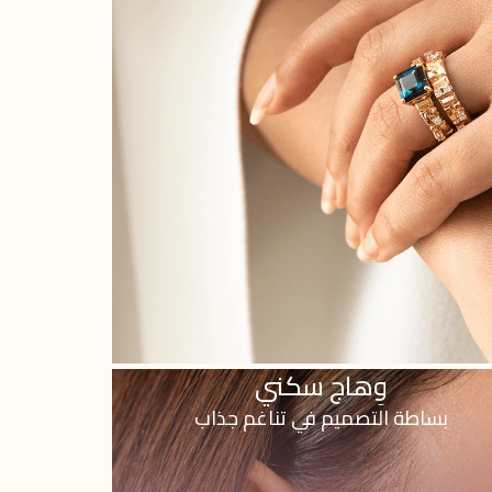
وِهاج سكني
بساطة التصميم في تناغم جذاب