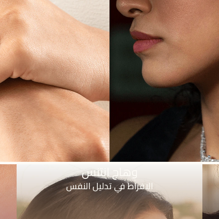
وِهاج انتنس
الافراط في تدليل النفس