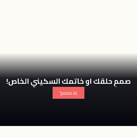
صممِ حلقك او خاتمك السكيني الخاص!
يلا نصمم!