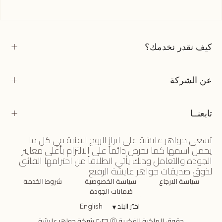
كيف نقدر نخدمك؟
عن الشركة
تابعنــا
تسعى جواهر عايشة على ابراز الروح الفنية في كل ما
يحمل اسمها كما تحرص دائماً على الالتزام بأعلى معايير
الجودة والتعامل وذلك يأتي انطلاقاً من احترامها الفائق
لذوق صديقات جواهر عايشة الرفيع.
سياسة الارجاع
سياسة الخصوصية
شروط الخدمة
ضمانات الجودة
اختر البلد
▼
English
حقوق الملكية الفكرية ⓒ ٢٠٢٦ شركة جواهر عايشة