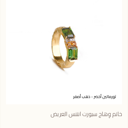
تورمالين أخضر - ذهب أصفر
س
خاتم وِهاج سبورت انتنس العريض
خات