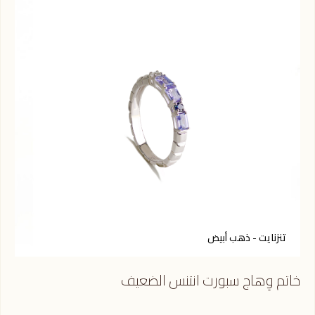
تنزنايت - ذهب أبيض
س
خاتم وِهاج سبورت انتنس الضعيف
خات