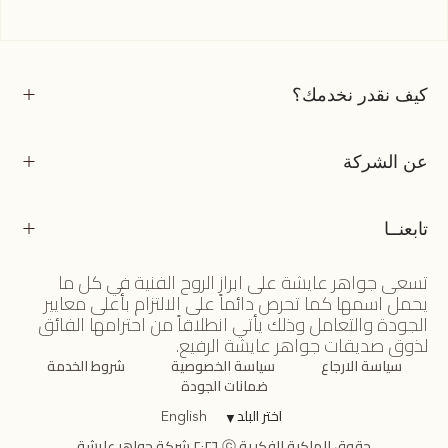
كيف نقدر نخدمك؟
عن الشركة
تابعنــا
تسعى جواهر عايشة على ابراز الروح الفنية في كل ما
يحمل اسمها كما تحرص دائماً على الالتزام بأعلى معايير
الجودة والتعامل وذلك يأتي انطلاقاً من احترامها الفائق
لذوق صديقات جواهر عايشة الرفيع.
سياسة الارجاع
سياسة الخصوصية
شروط الخدمة
ضمانات الجودة
اختر البلد
▼
English
حقوق الملكية الفكرية ⓒ ٢٠٢٦ شركة جواهر عايشة