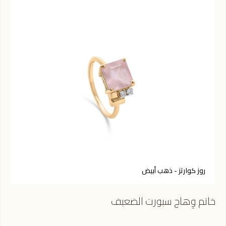
روز كوارتز - ذهب أبيض
ك
خاتم وِهاج سبورت الضعيف
خات