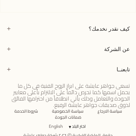
كيف نقدر نخدمك؟
عن الشركة
تابعنــا
تسعى جواهر عايشة على ابراز الروح الفنية في كل ما
يحمل اسمها كما تحرص دائماً على الالتزام بأعلى معايير
الجودة والتعامل وذلك يأتي انطلاقاً من احترامها الفائق
لذوق صديقات جواهر عايشة الرفيع.
سياسة الارجاع
سياسة الخصوصية
شروط الخدمة
ضمانات الجودة
اختر البلد
▼
English
حقوق الملكية الفكرية ⓒ ٢٠٢٦ شركة جواهر عايشة