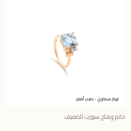
توباز سماوي - ذهب أصفر
ر
خاتم وِهاج سبورت الضعيف
خات