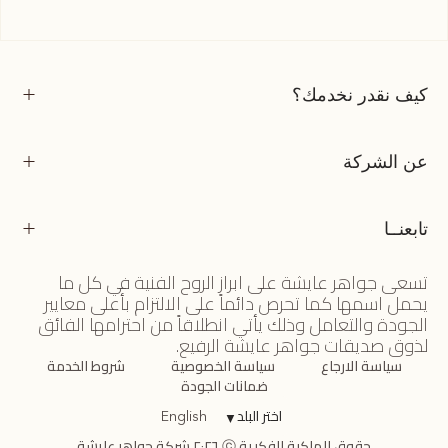
كيف نقدر نخدمك؟
عن الشركة
تابعنــا
تسعى جواهر عايشة على ابراز الروح الفنية في كل ما
يحمل اسمها كما تحرص دائماً على الالتزام بأعلى معايير
الجودة والتعامل وذلك يأتي انطلاقاً من احترامها الفائق
لذوق صديقات جواهر عايشة الرفيع.
سياسة الارجاع
سياسة الخصوصية
شروط الخدمة
ضمانات الجودة
اختر البلد
▼
English
حقوق الملكية الفكرية ⓒ ٢٠٢٦ شركة جواهر عايشة