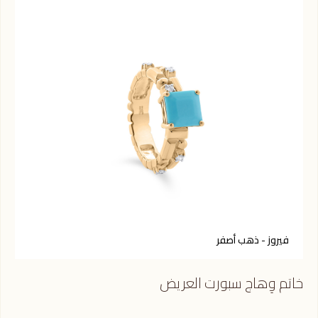
فيروز - ذهب أصفر
ك
خاتم وِهاج سبورت العريض
خات