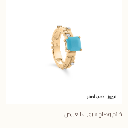
فيروز - ذهب أصفر
ت
خاتم وِهاج سبورت العريض
خات