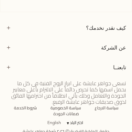
كيف نقدر نخدمك؟
عن الشركة
تابعنــا
تسعى جواهر عايشة على ابراز الروح الفنية في كل ما
يحمل اسمها كما تحرص دائماً على الالتزام بأعلى معايير
الجودة والتعامل وذلك يأتي انطلاقاً من احترامها الفائق
لذوق صديقات جواهر عايشة الرفيع.
سياسة الارجاع
سياسة الخصوصية
شروط الخدمة
ضمانات الجودة
اختر البلد
▼
English
حقوق الملكية الفكرية ⓒ ٢٠٢٦ شركة جواهر عايشة