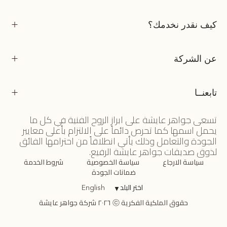
كيف نقدر نخدمك؟
عن الشركة
تابعنــا
تسعى جواهر عايشة على ابراز الروح الفنية في كل ما
يحمل اسمها كما تحرص دائماً على الالتزام بأعلى معايير
الجودة والتعامل وذلك يأتي انطلاقاً من احترامها الفائق
لذوق صديقات جواهر عايشة الرفيع.
سياسة الارجاع
سياسة الخصوصية
شروط الخدمة
ضمانات الجودة
اختر البلد
▼
English
حقوق الملكية الفكرية ⓒ ٢٠٢٦ شركة جواهر عايشة