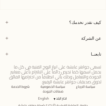
كيف نقدر نخدمك؟
عن الشركة
تابعنــا
تسعى جواهر عايشة على ابراز الروح الفنية في كل ما
يحمل اسمها كما تحرص دائماً على الالتزام بأعلى معايير
الجودة والتعامل وذلك يأتي انطلاقاً من احترامها الفائق
لذوق صديقات جواهر عايشة الرفيع.
سياسة الارجاع
سياسة الخصوصية
شروط الخدمة
ضمانات الجودة
اختر البلد
▼
English
حقوق الملكية الفكرية ⓒ ٢٠٢٦ شركة جواهر عايشة