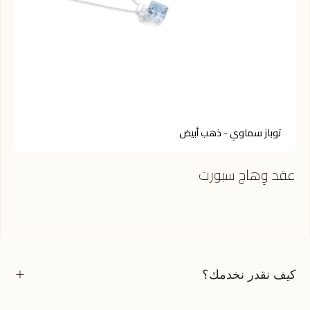
توباز سماوي - ذهب أبيض
ك
عقد وِهاج سبورت
عقد
كيف نقدر نخدمك؟