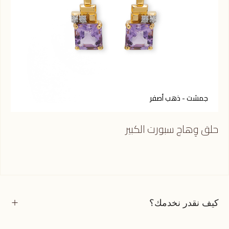
جمشت - ذهب أصفر
ك
حلق وِهاج سبورت الكبير
حلق
كيف نقدر نخدمك؟