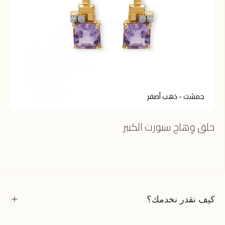
جمشت - ذهب أصفر
ك
حلق وِهاج سبورت الكبير
حلق
كيف نقدر نخدمك؟