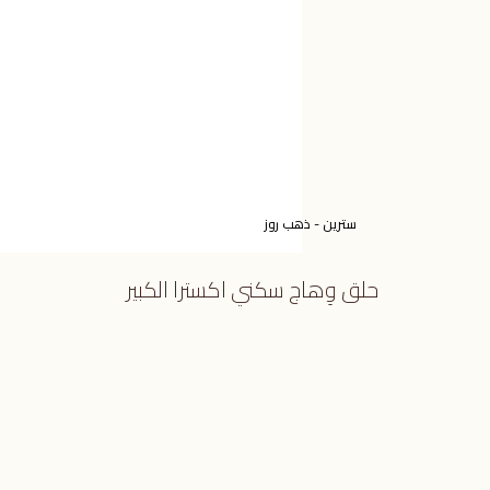
سترين - ذهب روز
حلق وِهاج سكني اكسترا الكبير