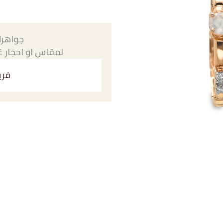
جواهرك
لمقاس او احجار غي
فري