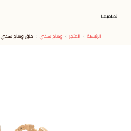
تصاميمنا
الرئيسية
المتجر
وِهاج سكني
حلق وِهاج سكني اك