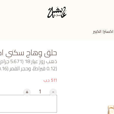
سترا الكبير
حلق وِهاج سكني اكست
ذهب روز 
(0.12 قيراط)، وحجر القمر (0.16 جرام) تقريبًا.
د.ب
511
+
-