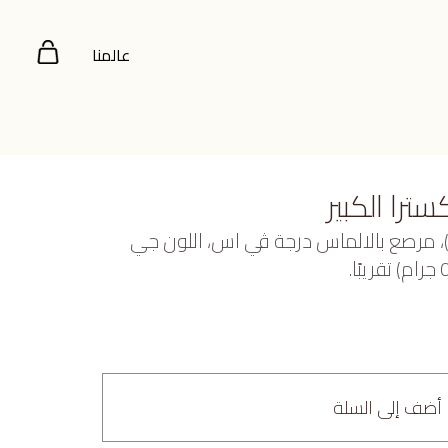
عالمنا
را الكبير
عيار 18 (5.671 جرام)، مرصع بالالماس درجة ڤي اس، اللون جي
أضف إلى السلة