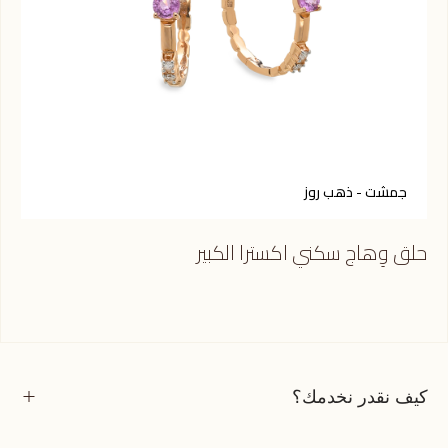
جمشت - ذهب روز
ع
حلق وِهاج سكني اكسترا الكبير
حلق
كيف نقدر نخدمك؟