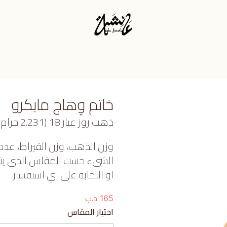
خاتم وِهاج مايكرو
ذهب روز عيار 18 (2.231 جرام)، وجمشت (0.018 جرام) تقريبًا.
وزن الذهب، وزن القيراط، عدد
الشيء حسب المقاس الذي يتم ا
او الاجابة على اي استفسار.
د.ب
165
اختيار المقاس