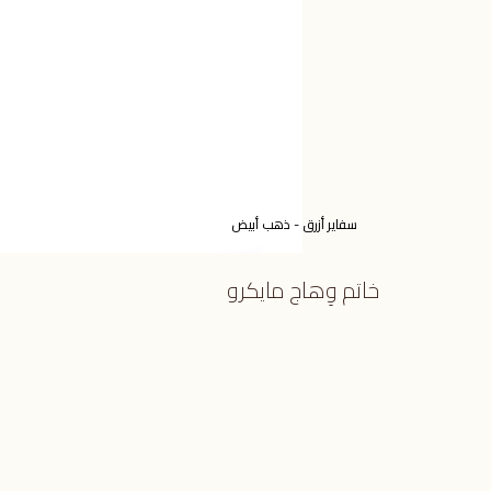
سفاير أزرق - ذهب أبيض
خاتم وِهاج مايكرو