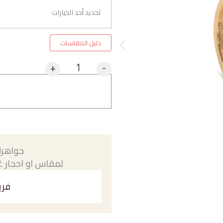
دليل المقاسات
+
-
جواهرك
لمقاس او احجار غي
فري