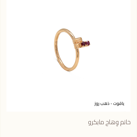
ياقوت - ذهب روز
س
خاتم وِهاج مايكرو
خات