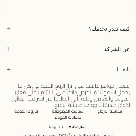
كيف نقدر نخدمك؟
عن الشركة
تابعنــا
تسعى جواهر عايشة على ابراز الروح الفنية في كل ما
يحمل اسمها كما تحرص دائماً على الالتزام بأعلى معايير
الجودة والتعامل وذلك يأتي انطلاقاً من احترامها الفائق
لذوق صديقات جواهر عايشة الرفيع.
سياسة الارجاع
سياسة الخصوصية
شروط الخدمة
ضمانات الجودة
اختر البلد
▼
English
حقوق الملكية الفكرية ⓒ ٢٠٢٦ شركة جواهر عايشة