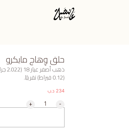
حلق وِهاج مايكرو
ذهب أ
(0.12 قيراط) تقريبًا.
د.ب
234
+
-