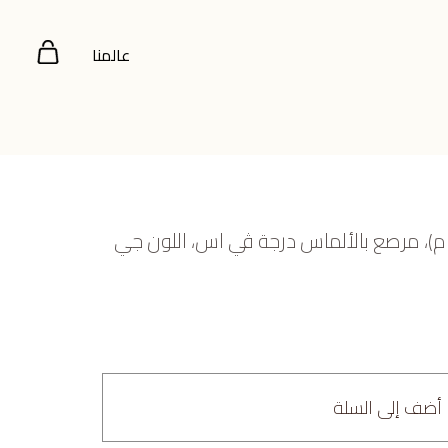
عالمنا
صفر عيار 18 (2.022 جرام)، مرصع بالألماس درجة ڤي اس، اللون جي
أضف إلى السلة