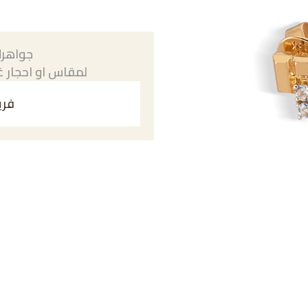
جواهرك
لمقاس او احجار غي
فري