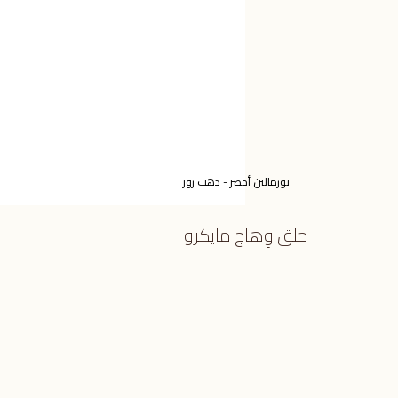
تورمالين أخضر - ذهب روز
حلق وِهاج مايكرو