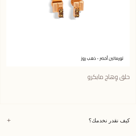
تورمالين أخضر - ذهب روز
ج
حلق وِهاج مايكرو
حلق
كيف نقدر نخدمك؟