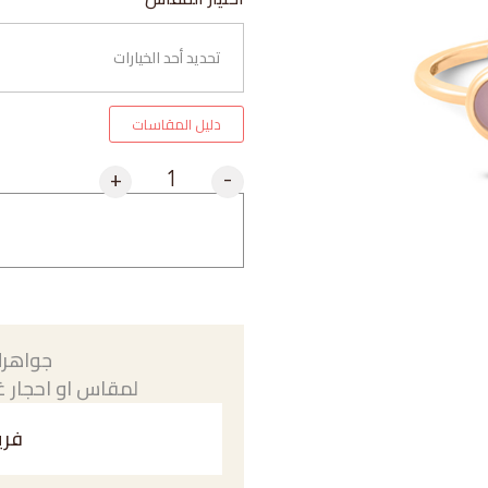
دليل المقاسات
+
-
جواهرك
لمقاس او احجار غي
فري