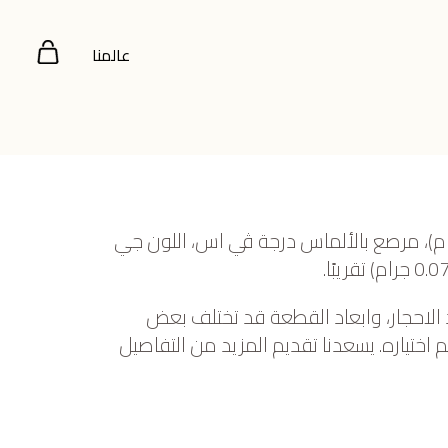
عالمنا
صفر عيار 18 (2.462 جرام)، مرصع بالألماس درجة ڤي اس، اللون جي
 الاحجار، وابعاد القطعة قد تختلف بعض
ختياره. يسعدنا تقديم المزيد من التفاصيل