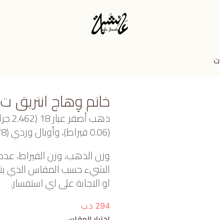
ت
خاتم وِهاج انتريق ت
ذهب أ
(0.06 قيراط)، وأوبال وردي (0.078 جرام) تقريبًا.
وزن الذهب، وزن القيراط، عدد
الشيء حسب المقاس الذي يتم ا
او الاجابة على اي استفسار.
د.ب
294
اختيار المقاس