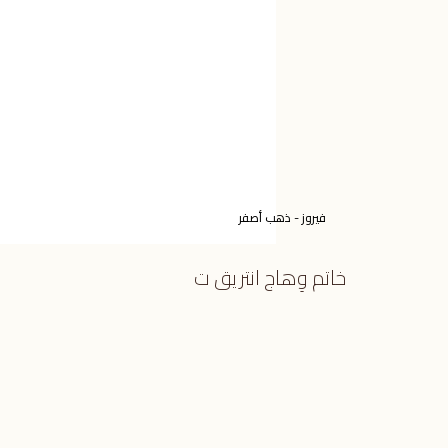
فيروز - ذهب أصفر
خاتم وِهاج انتريق ت