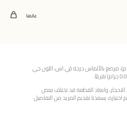
عالمنا
صفر عيار 18 (2.462 جرام)، مرصع بالألماس درجة ڤي اس، اللون جي
 الاحجار، وابعاد القطعة قد تختلف بعض
ختياره. يسعدنا تقديم المزيد من التفاصيل