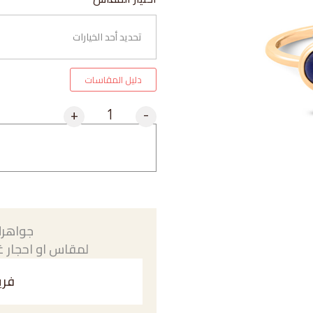
دليل المقاسات
+
-
جواهرك
لمقاس او احجار غي
فري