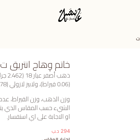
ت
خاتم وِهاج انتريق ت
ذهب أ
(0.06 قيراط)، ولابيز لازولي (0.078 جرام) تقريبًا.
وزن الذهب، وزن القيراط، عدد
الشيء حسب المقاس الذي يتم ا
او الاجابة على اي استفسار.
د.ب
294
اختيار المقاس