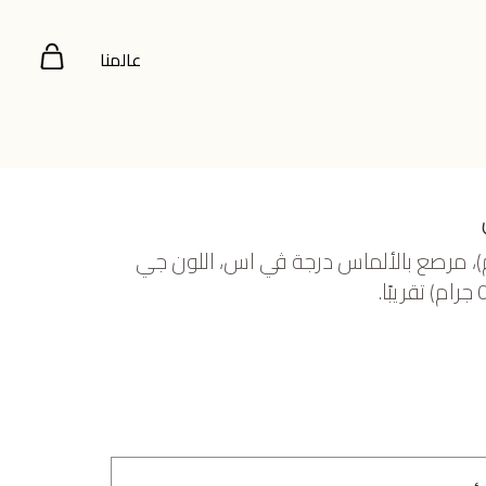
عالمنا
ض عيار 18 (2.25 جرام)، مرصع بالألماس درجة ڤي اس، اللون جي