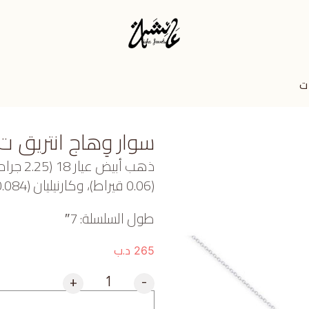
 ت
سوار وِهاج انتريق ت
ذهب أبي
(0.06 قيراط)، وكارنيليان (0.084 جرام) تقريبًا.
طول السلسلة: 7″
د.ب
265
+
-