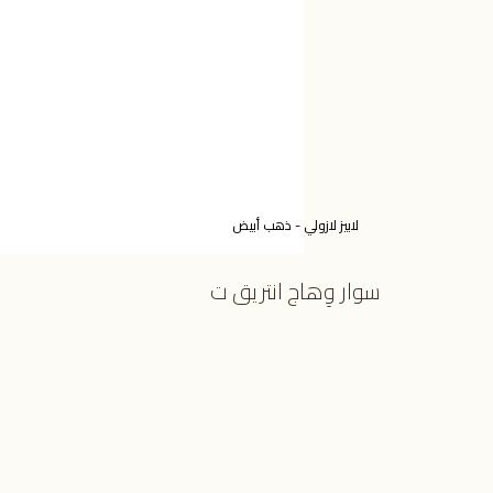
لابيز لازولي - ذهب أبيض
سوار وِهاج انتريق ت