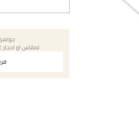
جواهرك
لمقاس او احجار غي
فري