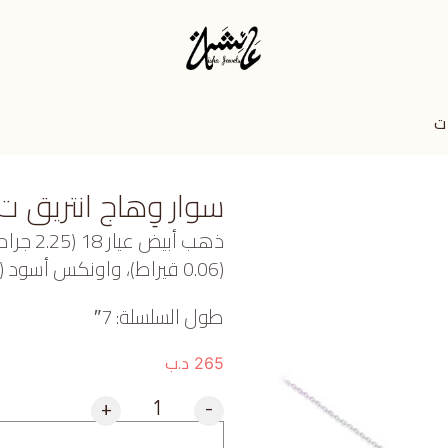
 ت
سوار وِهاج انتريق ت
ذهب أبي
(0.06 قيراط)، واونكس أسود (0.084 جرام) تقريبًا.
طول السلسلة: 7″
د.ب
265
+
-