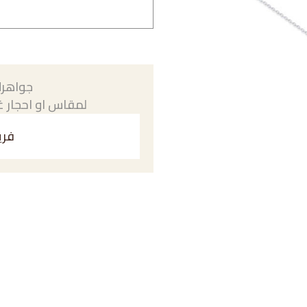
جواهرك
لمقاس او احجار غي
فري