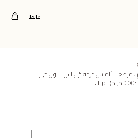
عالمنا
ض عيار 18 (2.25 جرام)، مرصع بالألماس درجة ڤي اس، اللون جي