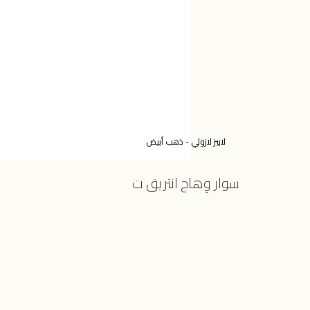
لابيز لازولي - ذهب أبيض
سوار وِهاج انتريق ت