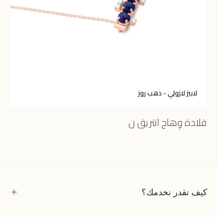
لابيز لازولي - ذهب روز
أ
قلادة وِهاج انتريق ن
قلا
كيف نقدر نخدمك؟