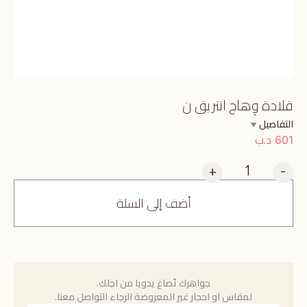
قلادة وِهاج انتريق ن
التفاصيل
د.ب
601
+
-
أضف إلى السلة
جواهرك تُصاغ يدويا من اجلك.
لمقاس او احجار غير المعروضة الرجاء التواصل معنا.