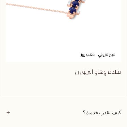
لابيز لازولي - ذهب روز
ف
قلادة وِهاج انتريق ن
قلا
كيف نقدر نخدمك؟