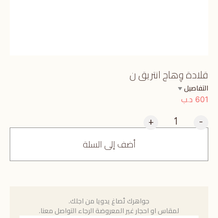
قلادة وِهاج انتريق ن
التفاصيل
د.ب
601
+
-
أضف إلى السلة
جواهرك تُصاغ يدويا من اجلك.
لمقاس او احجار غير المعروضة الرجاء التواصل معنا.