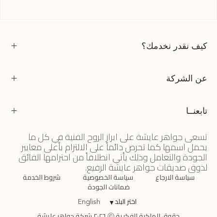
كيف نقدر نخدمك؟
عن الشركة
تابعنــا
تسعى جواهر عايشة على ابراز الروح الفنية في كل ما
يحمل اسمها كما تحرص دائماً على الالتزام بأعلى معايير
الجودة والتعامل وذلك يأتي انطلاقاً من احترامها الفائق
لذوق صديقات جواهر عايشة الرفيع.
سياسة الارجاع
سياسة الخصوصية
شروط الخدمة
ضمانات الجودة
اختر البلد
▼
English
حقوق الملكية الفكرية ⓒ ٢٠٢٦ شركة جواهر عايشة