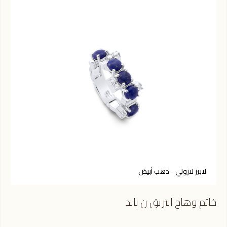
لابيز لازولي - ذهب أبيض
ح
خاتم وِهاج انتريق ن باند
خاتم