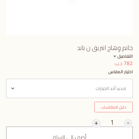
خاتم وِهاج انتريق ن باند
التفاصيل
د.ب
782
اختيار المقاس
دليل المقاسات
+
-
أضف إلى السلة